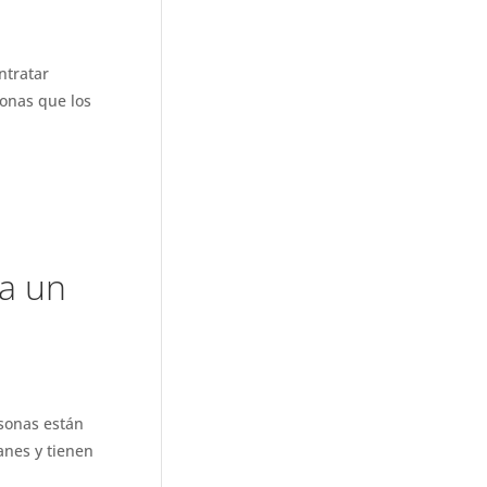
ntratar
onas que los
a un
sonas están
anes y tienen