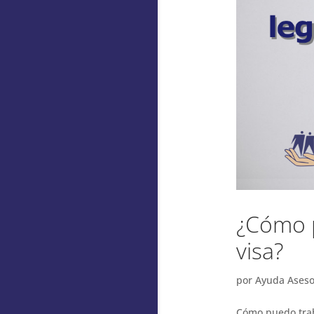
¿Cómo p
visa?
por
Ayuda Aseso
Cómo puedo trab