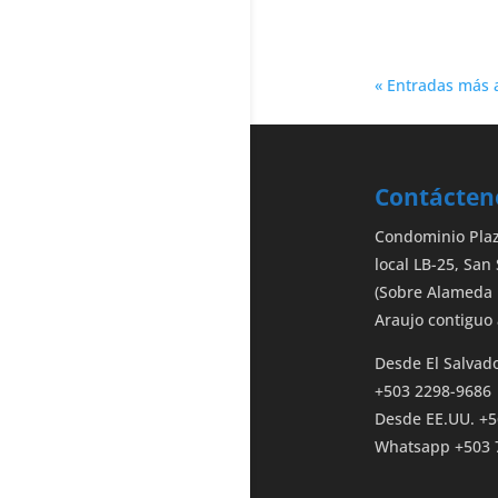
« Entradas más 
Contácten
Condominio Plaza
local LB-25, San
(Sobre Alameda
Araujo contiguo 
Desde El Salvad
+503 2298-9686 
Desde EE.UU. +5
Whatsapp +503 