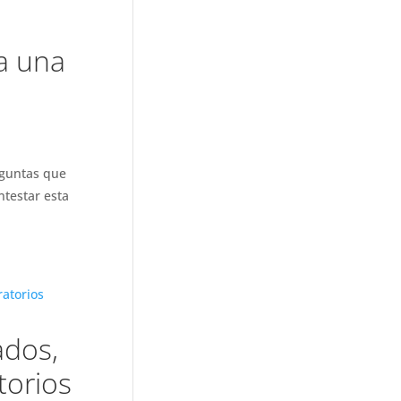
 a una
reguntas que
ntestar esta
ados,
torios