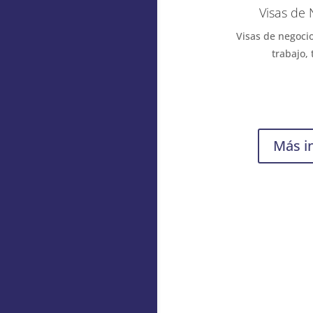
Visas de
Visas de negocio
trabajo, 
Más i