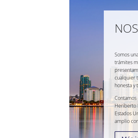
NOS
Somos una 
trámites m
presentam
cualquier 
honesta y 
Contamos c
Heriberto R
Estados Un
amplio con