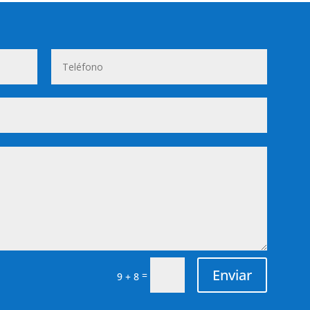
Enviar
=
9 + 8