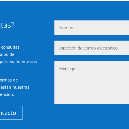
tas?
 consultas
quipo de
 personalmente sus
formas de
 están nuestras
tención:
ntacto