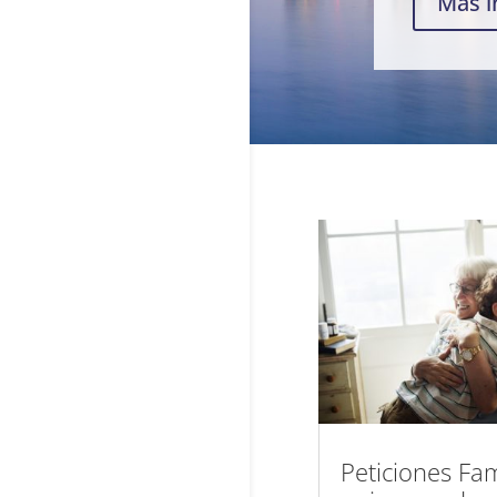
Más i
Peticiones Fam